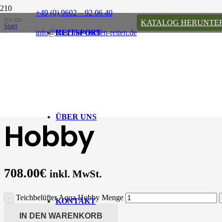
+49 (0) 9602 – 92 06 40
KATALOG HERUNTE
Start
info@blaschke-fischen-reiten.de
REITSPORT
/
Fischereibedarf
/
Teichbelüfter Aqua Hobby
Teichbelüfter A
ÜBER UNS
Hobby
708.00
€
inkl. MwSt.
Teichbelüfter Aqua Hobby Menge
KONTAKT
IN DEN WARENKORB